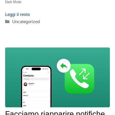
Dark Mode
Leggi il resto
Categorie
Uncategorized
Facciamo riapparire notifiche