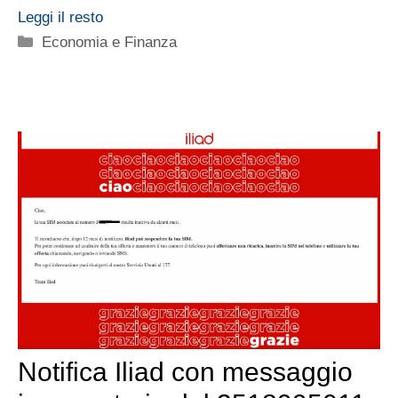
Leggi il resto
Categorie
Economia e Finanza
Notifica Iliad con messaggio