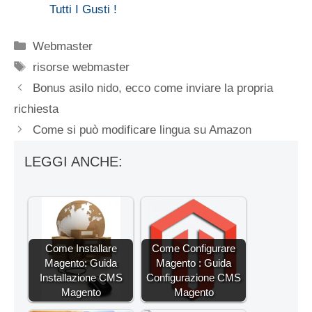
Tutti I Gusti !
Categorie
Webmaster
Tag
risorse webmaster
Bonus asilo nido, ecco come inviare la propria
richiesta
Come si può modificare lingua su Amazon
LEGGI ANCHE:
Come Installare
Come Configurare
Magento: Guida
Magento : Guida
Installazione CMS
Configurazione CMS
Magento
Magento