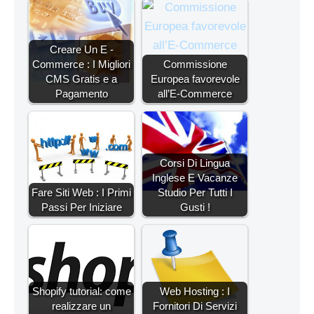
Creare Un E -
Commerce : I Migliori
Commissione
CMS Gratis e a
Europea favorevole
Pagamento
all’E-Commerce
Corsi Di Lingua
Inglese E Vacanze
Fare Siti Web : I Primi
Studio Per Tutti I
Passi Per Iniziare
Gusti !
Shopify tutorial: come
Web Hosting : I
realizzare un
Fornitori Di Servizi