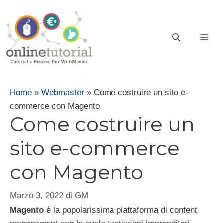
Vai
al
contenuto
ME
Home
»
Webmaster
»
Come costruire un sito e-
commerce con Magento
Come costruire un
sito e-commerce
con Magento
Marzo 3, 2022
di
GM
Magento
è la popolarissima piattaforma di content