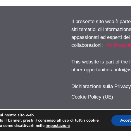
Il presente sito web è part
siti tematici di informazion
appassionati ed esperti del
collaborazioni:
info@isayb
This website is part of the
other opportunities:
info@i
Dichiarazione sulla Privac
Cookie Policy (UE)
sul nostro sito web.
 il banner, presti il consenso all’uso di tutti i cookie
Accet
Onlinetutorial © 2026. All right reserverd.
o come disattivarli nelle
impostazioni