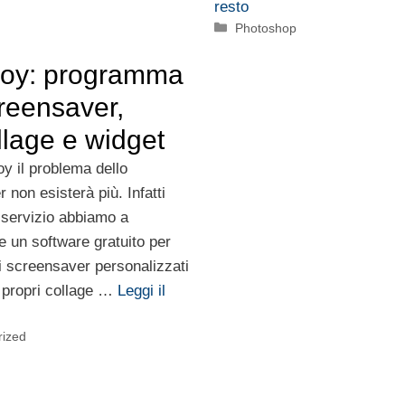
resto
Categorie
Photoshop
joy: programma
reensaver,
llage e widget
y il problema dello
 non esisterà più. Infatti
 servizio abbiamo a
e un software gratuito per
i screensaver personalizzati
e propri collage …
Leggi il
rized