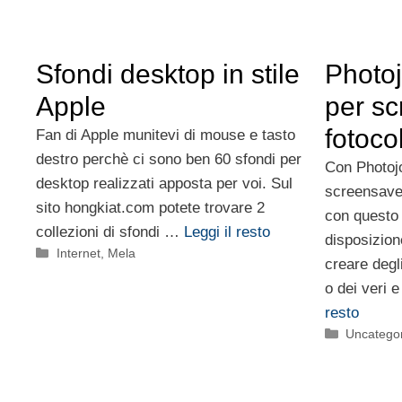
Sfondi desktop in stile
Photo
Apple
per sc
fotoco
Fan di Apple munitevi di mouse e tasto
destro perchè ci sono ben 60 sfondi per
Con Photojo
desktop realizzati apposta per voi. Sul
screensaver
sito hongkiat.com potete trovare 2
con questo
collezioni di sfondi …
Leggi il resto
disposizion
Categorie
Internet
,
Mela
creare degl
o dei veri 
resto
Categorie
Uncatego