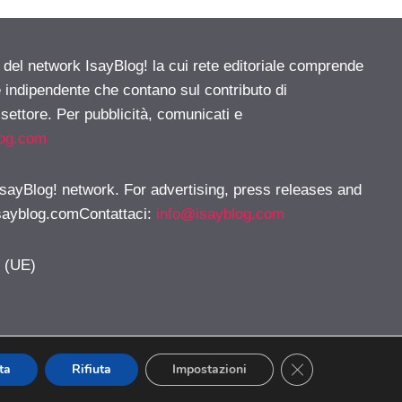
e del network IsayBlog! la cui rete editoriale comprende
e indipendente che contano sul contributo di
 settore. Per pubblicità, comunicati e
log.com
 IsayBlog! network. For advertising, press releases and
sayblog.comContattaci
:
info@isayblog.com
y (UE)
CLOSE GDPR CO
ta
Rifiuta
Impostazioni