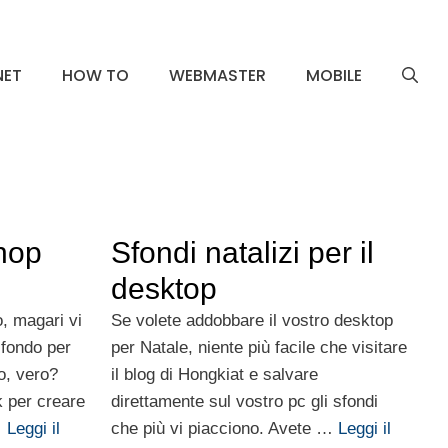
NET
HOW TO
WEBMASTER
MOBILE
hop
Sfondi natalizi per il
desktop
, magari vi
Se volete addobbare il vostro desktop
sfondo per
per Natale, niente più facile che visitare
o, vero?
il blog di Hongkiat e salvare
k per creare
direttamente sul vostro pc gli sfondi
…
Leggi il
che più vi piacciono. Avete …
Leggi il