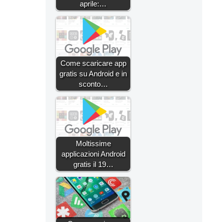
aprile:…
Come scaricare app
gratis su Android e in
sconto…
Moltissime
applicazioni Android
gratis il 19…