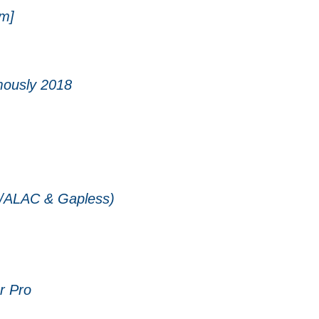
um]
mously 2018
C/ALAC & Gapless)
r Pro