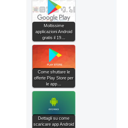
Moltissime
applicazioni Android
gratis il 19…
Come sfruttare le
offerte Play Store per
le app…
Dettagli su come
scaricare app Android