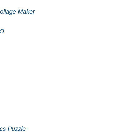
 Collage Maker
RO
cs Puzzle