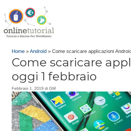
Vai
al
contenuto
Home
»
Android
»
Come scaricare applicazioni Android 
Come scaricare appli
oggi 1 febbraio
Febbraio 1, 2019
di
GM