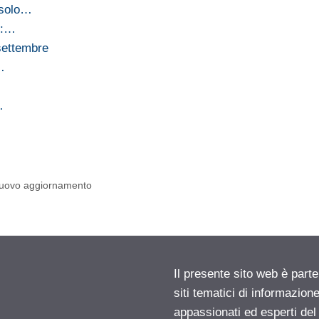
 solo…
e:…
settembre
…
…
 nuovo aggiornamento
Il presente sito web è part
siti tematici di informazion
appassionati ed esperti del