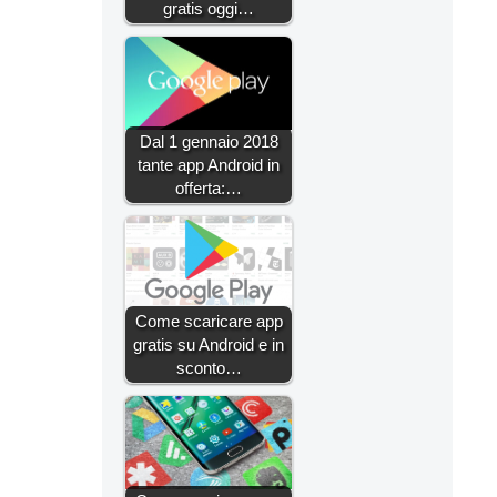
gratis oggi…
Dal 1 gennaio 2018
tante app Android in
offerta:…
Come scaricare app
gratis su Android e in
sconto…