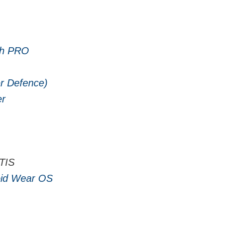
sh PRO
er Defence)
er
TIS
oid Wear OS