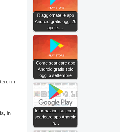
Riaggiornate le app
Android gratis oggi 26
aprile:…
Come scaricare app
Android gratis solo
oggi 6 settembre
erci in
Informazioni su come
s, in
scaricare app Android
in…