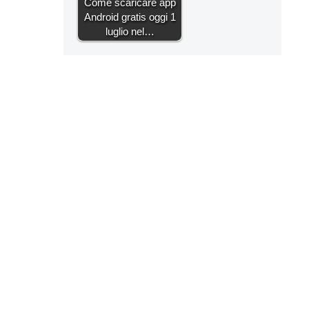
Come scaricare app
Android gratis oggi 1
luglio nel…