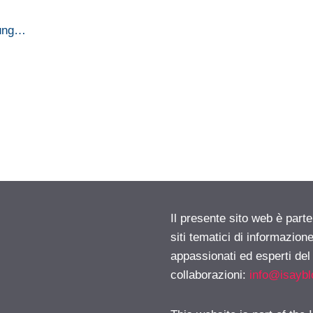
sung…
Il presente sito web è part
siti tematici di informazion
appassionati ed esperti del
collaborazioni:
info@isayb