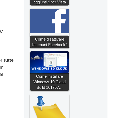
aggiuntivi per Vista
re
Come disattivare
l'account Facebook?
r tutte
imi
el
Come installare
Windows 10 Cloud
Build 16176?…