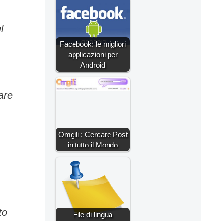
l
Facebook: le migliori
applicazioni per
Android
are
Omgili : Cercare Post
in tutto il Mondo
to
File di lingua