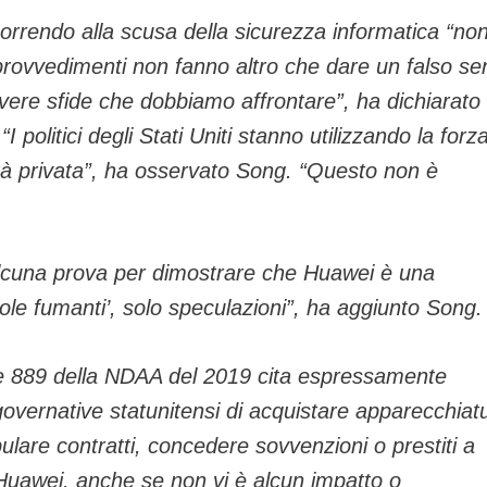
rrendo alla scusa della sicurezza informatica “no
i provvedimenti non fanno altro che dare un falso s
e vere sfide che dobbiamo affrontare”, ha dichiarato
politici degli Stati Uniti stanno utilizzando la forza
tà privata”, ha osservato Song. “Questo non è
o alcuna prova per dimostrare che Huawei è una
tole fumanti’, solo speculazioni”, ha aggiunto Song.
ne 889 della NDAA del 2019 cita espressamente
overnative statunitensi di acquistare apparecchiat
ulare contratti, concedere sovvenzioni o prestiti a
 Huawei, anche se non vi è alcun impatto o