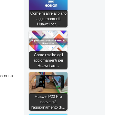
Come risalire al piano
aggiornamenti
Huawei per…
Come risalire agli
aggiornamenti per
Huawei ad…
o nulla
Huawei P20 Pro
riceve già
l'aggiornamento di…