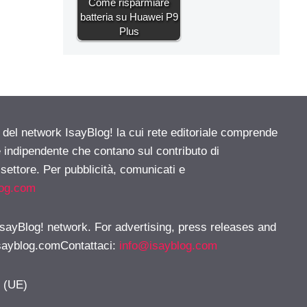
Come risparmiare
batteria su Huawei P9
Plus
e del network IsayBlog! la cui rete editoriale comprende
e indipendente che contano sul contributo di
 settore. Per pubblicità, comunicati e
log.com
 IsayBlog! network. For advertising, press releases and
sayblog.comContattaci
:
info@isayblog.com
y (UE)