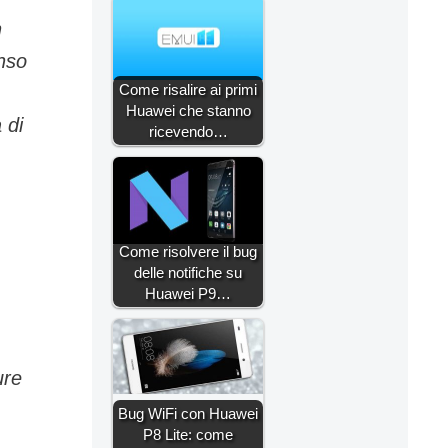
n
enso
Come risalire ai primi
Huawei che stanno
 di
ricevendo…
Come risolvere il bug
delle notifiche su
Huawei P9…
ure
Bug WiFi con Huawei
P8 Lite: come