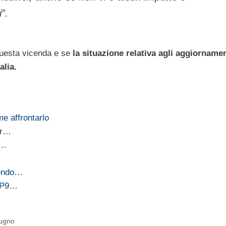
”.
questa vicenda e se
la situazione relativa agli aggiornamen
alia.
e affrontarlo
er…
d…
vendo…
i P9…
iugno