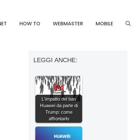
NET
HOW TO
WEBMASTER
MOBILE
LEGGI ANCHE:
L'impatto del ban
Huawei da parte di
Trump: come
affrontarlo