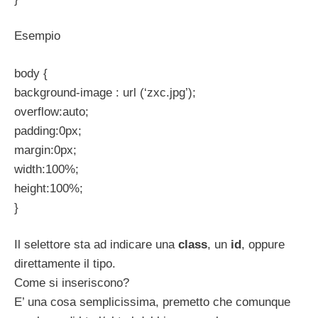
Esempio
body {
background-image : url (‘zxc.jpg’);
overflow:auto;
padding:0px;
margin:0px;
width:100%;
height:100%;
}
Il selettore sta ad indicare una
class
, un
id
, oppure
direttamente il tipo.
Come si inseriscono?
E’ una cosa semplicissima, premetto che comunque