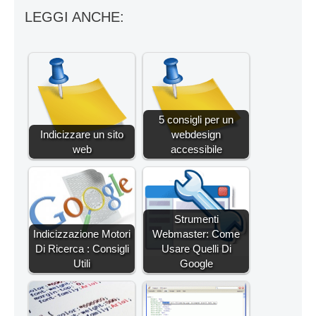
LEGGI ANCHE:
5 consigli per un
Indicizzare un sito
webdesign
web
accessibile
Strumenti
Indicizzazione Motori
Webmaster: Come
Di Ricerca : Consigli
Usare Quelli Di
Utili
Google