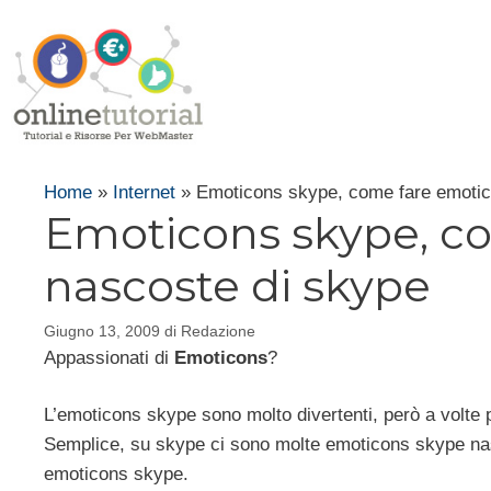
Vai
al
contenuto
Home
»
Internet
»
Emoticons skype, come fare emotic
Emoticons skype, c
nascoste di skype
Giugno 13, 2009
di
Redazione
Appassionati di
Emoticons
?
L’emoticons skype sono molto divertenti, però a vol
Semplice, su skype ci sono molte emoticons skype nasc
emoticons skype.