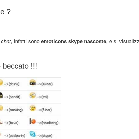
e ?
a
chat
, infatti sono
emoticons skype nascoste
, e si visuali
beccato !!!