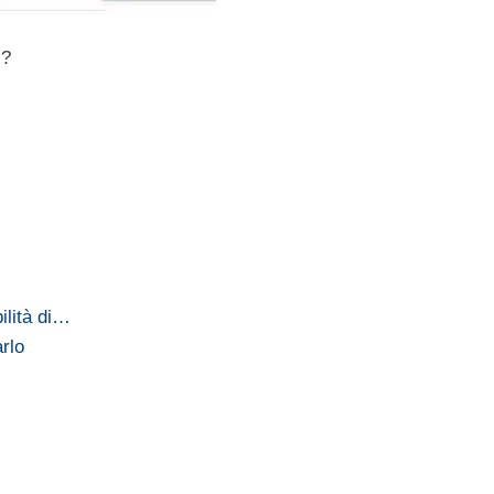
e
?
ilità di…
rlo