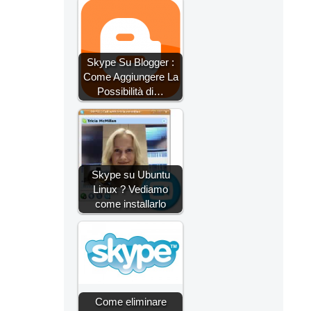
Skype Su Blogger :
Come Aggiungere La
Possibilità di…
Skype su Ubuntu
Linux ? Vediamo
come installarlo
Come eliminare