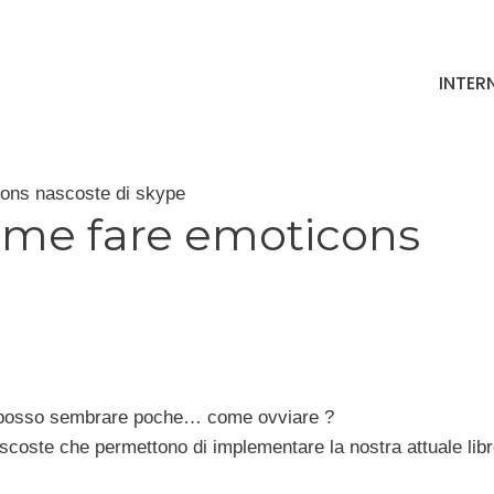
INTER
ons nascoste di skype
ome fare emoticons
te posso sembrare poche… come ovviare ?
oste che permettono di implementare la nostra attuale libre