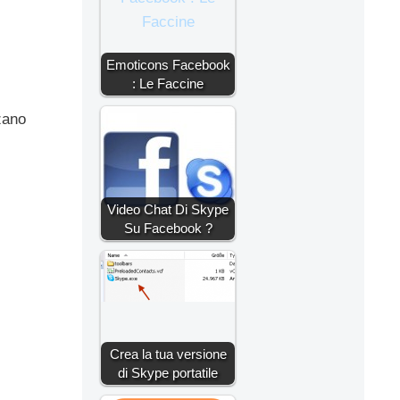
Emoticons Facebook
: Le Faccine
zzano
Video Chat Di Skype
Su Facebook ?
Crea la tua versione
di Skype portatile