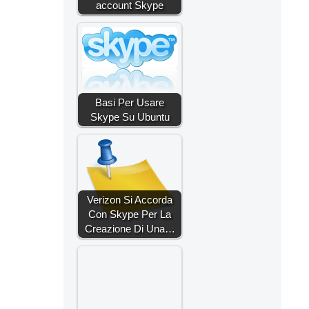
account Skype
Basi Per Usare
Skype Su Ubuntu
Verizon Si Accorda
Con Skype Per La
Creazione Di Una…