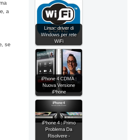
ima
e, a
Linux: driver di
Windows per rete
WiFi
e, se
iPhone 4 CDMA :
Nuova Versione
iPhone
iPhone 4 : Primo
Problema Da
Risolvere -