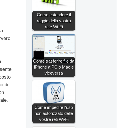
Come estendere il
raggio della vostra
rete Wi-Fi
da
vvero
Come trasferire file da
i
iPhone a PC o Mac e
esente
viceversa
 costo
o di
on
ale,
Come impedire l'uso
non autorizzato delle
vostre reti Wi-Fi