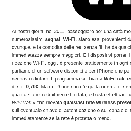
Ai nostri giorni, nel 2011, passeggiare per una città m
numerosissimi
segnali Wi-Fi
, siano essi provenienti d
ovunque, e la comodità delle reti senza fili ha da qualc
immediatezza sempre maggiori. E i dispositivi portatili
ricezione Wi-Fi, oggi, è presente praticamente in ogni 
parliamo di un software disponibile per
iPhone
che perm
nei nostri dintorni.
Il programma si chiama
WiFiTrak
, e
di soli
0,79€
. Ma in iPhone non c’è già la ricerca di se
quanto sia incredibilmente limitata, e basta effettuare
WiFiTrak
viene rilevata
qualsiasi rete wireless prese
sull’eventuale chiave di autenticazione e sul canale di
immediatamente se la rete è protetta o meno.