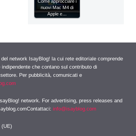
Come approcciare i
nuovi Mac M4 di
Apple e…
e del network IsayBlog! la cui rete editoriale comprende
e indipendente che contano sul contributo di
 settore. Per pubblicità, comunicati e
log.com
 IsayBlog! network. For advertising, press releases and
sayblog.comContattaci
:
info@isayblog.com
y (UE)