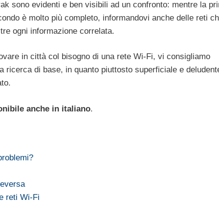
rak sono evidenti e ben visibili ad un confronto: mentre la pr
secondo è molto più completo, informandovi anche delle reti ch
oltre ogni informazione correlata.
ovare in città col bisogno di una rete Wi-Fi, vi consigliamo
a ricerca di base, in quanto piuttosto superficiale e deludent
to.
nibile anche in italiano
.
problemi?
i
ceversa
 reti Wi-Fi