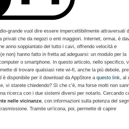
edio-grande vuol dire essere impercettibilmente attraversati 
a privati che da negozi o enti maggiori. Internet, ormai, è da
he anno soppiantato del tutto i cavi, offrendo velocità e
 (e non) hanno fatto in fretta ad adeguarsi: un modulo per la
computer o smartphone. In questo articolo, nello specifico, v
ette di trovare qualsiasi rete wi-fi, anche la più debole, pr
d è disponibile per il download da AppStore a
questo link
, al
rie, vi starete chiedendo? Sì che c’è, ma forse molti non sann
 una ricerca con i due sistemi diversi per notarlo. Cercando c
nte nelle vicinanze
, con informazioni sulla potenza del segn
 trasmissione. Tramite un’icona, poi, permette di capire