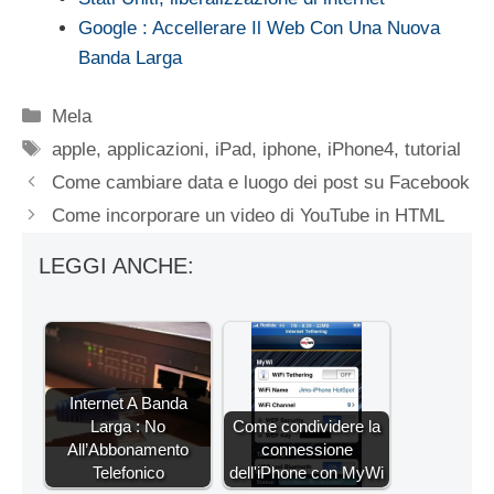
Google : Accellerare Il Web Con Una Nuova
Banda Larga
Categorie
Mela
Tag
apple
,
applicazioni
,
iPad
,
iphone
,
iPhone4
,
tutorial
Come cambiare data e luogo dei post su Facebook
Come incorporare un video di YouTube in HTML
LEGGI ANCHE:
Internet A Banda
Larga : No
Come condividere la
All’Abbonamento
connessione
Telefonico
dell'iPhone con MyWi