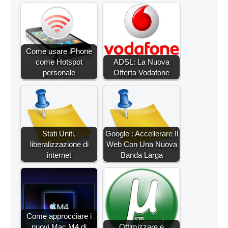
Come usare iPhone
come Hotspot
ADSL: La Nuova
personale
Offerta Vodafone
Stati Uniti,
Google : Accellerare Il
liberalizzazione di
Web Con Una Nuova
internet
Banda Larga
Come approcciare i
nuovi Mac M4 di
Ottimizzare e