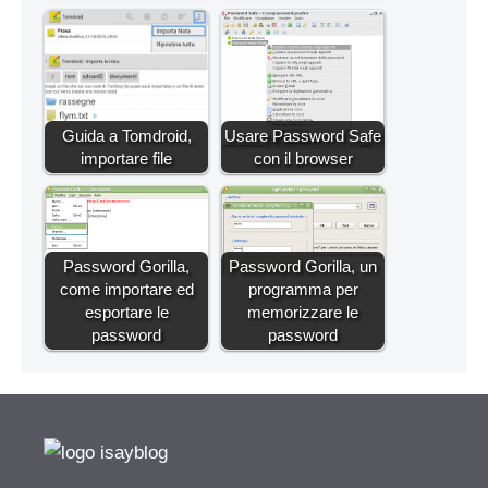
Guida a Tomdroid,
Usare Password Safe
importare file
con il browser
Password Gorilla,
Password Gorilla, un
come importare ed
programma per
esportare le
memorizzare le
password
password