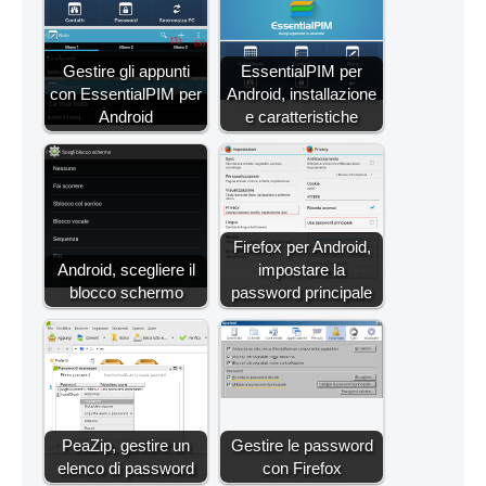
Gestire gli appunti
EssentialPIM per
con EssentialPIM per
Android, installazione
Android
e caratteristiche
Firefox per Android,
Android, scegliere il
impostare la
blocco schermo
password principale
PeaZip, gestire un
Gestire le password
elenco di password
con Firefox