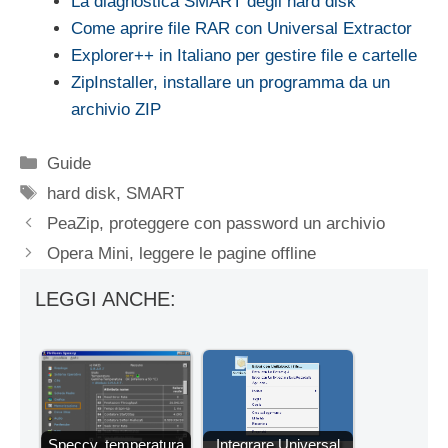
La diagnostica SMART degli hard disk
Come aprire file RAR con Universal Extractor
Explorer++ in Italiano per gestire file e cartelle
ZipInstaller, installare un programma da un
archivio ZIP
Categorie
Guide
Tag
hard disk
,
SMART
PeaZip, proteggere con password un archivio
Opera Mini, leggere le pagine offline
LEGGI ANCHE:
Speccy, temperatura
Integrare Universal