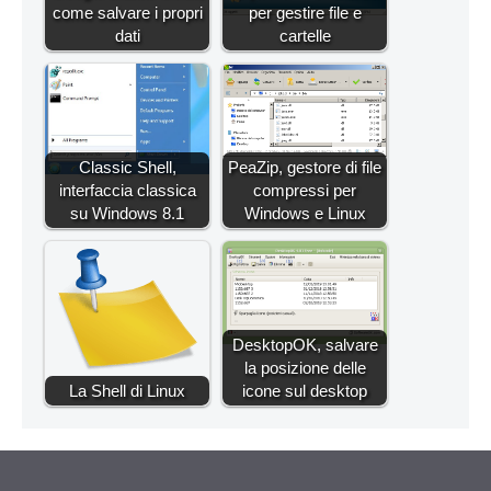
come salvare i propri
per gestire file e
dati
cartelle
Classic Shell,
PeaZip, gestore di file
interfaccia classica
compressi per
su Windows 8.1
Windows e Linux
DesktopOK, salvare
la posizione delle
La Shell di Linux
icone sul desktop