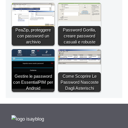
PeaZip, proteggere
Password Gorilla,
con password un
creare password
archivio
casuali e robuste
Gestire le password
Come Scoprire Le
con EssentialPIM per
Password Nascoste
Android
Dagli Asterischi