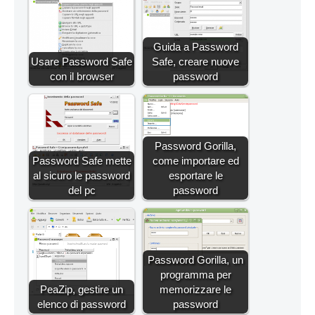
Guida a Password
Usare Password Safe
Safe, creare nuove
con il browser
password
Password Gorilla,
Password Safe mette
come importare ed
al sicuro le password
esportare le
del pc
password
Password Gorilla, un
programma per
PeaZip, gestire un
memorizzare le
elenco di password
password