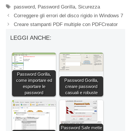
Tag
password
,
Password Gorilla
,
Sicurezza
Correggere gli errori del disco rigido in Windows 7
Creare stampanti PDF multiple con PDFCreator
LEGGI ANCHE:
Password Gorilla,
come importare ed
Password Gorilla,
esportare le
creare password
password
casuali e robuste
Password Safe mette