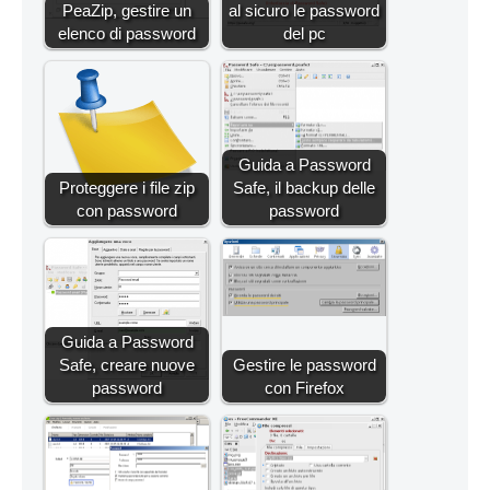
PeaZip, gestire un
al sicuro le password
elenco di password
del pc
Guida a Password
Proteggere i file zip
Safe, il backup delle
con password
password
Guida a Password
Safe, creare nuove
Gestire le password
password
con Firefox