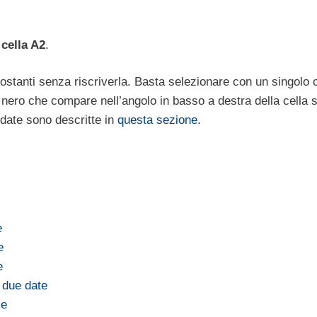
 cella A2
.
ostanti senza riscriverla. Basta selezionare con un singolo c
o nero che compare nell’angolo in basso a destra della cella 
 date sono descritte in
questa sezione
.
e
e
e
a due date
ie