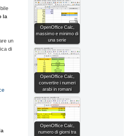
bile
 la
OpenOffice Calc,
massimo e minimo di
una serie
zare un
ica di
OpenOffice Calc,
convertire i numeri
arabi in romani
ce
OpenOffice Calc,
la
numero di giorni tra