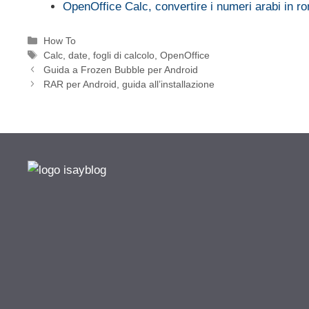
OpenOffice Calc, convertire i numeri arabi in r
Categorie
How To
Tag
Calc
,
date
,
fogli di calcolo
,
OpenOffice
Guida a Frozen Bubble per Android
RAR per Android, guida all’installazione