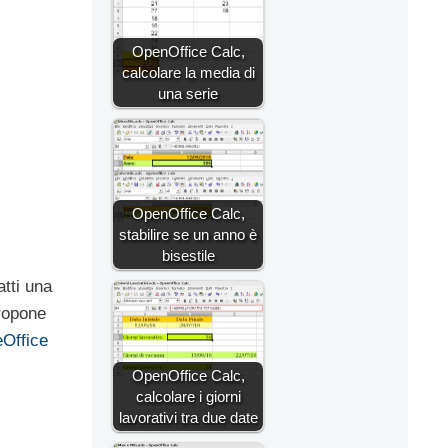
OpenOffice Calc,
calcolare la media di
una serie
OpenOffice Calc,
stabilire se un anno è
bisestile
tti una
opone
eOffice
OpenOffice Calc,
calcolare i giorni
lavorativi tra due date