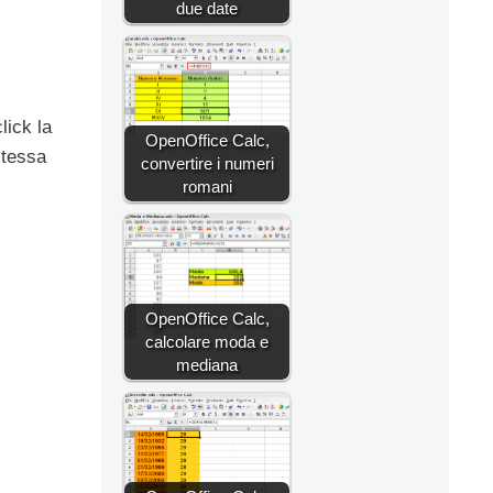
due date
lick la
OpenOffice Calc,
stessa
convertire i numeri
romani
OpenOffice Calc,
calcolare moda e
mediana