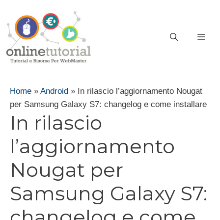
Vai
al
contenuto
ME
Home
»
Android
»
In rilascio l’aggiornamento Nougat
per Samsung Galaxy S7: changelog e come installare
In rilascio
l’aggiornamento
Nougat per
Samsung Galaxy S7:
changelog e come