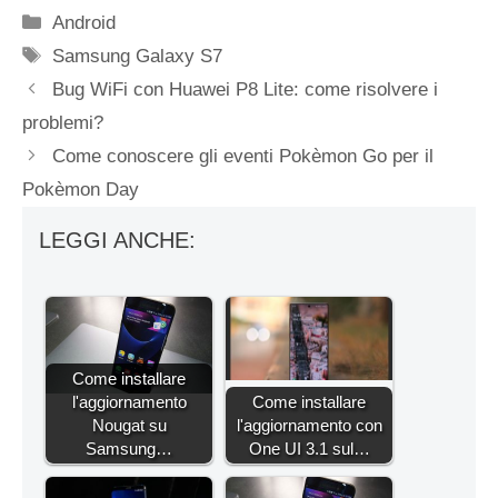
Categorie
Android
Tag
Samsung Galaxy S7
Bug WiFi con Huawei P8 Lite: come risolvere i
problemi?
Come conoscere gli eventi Pokèmon Go per il
Pokèmon Day
LEGGI ANCHE:
Come installare
l'aggiornamento
Come installare
Nougat su
l'aggiornamento con
Samsung…
One UI 3.1 sul…