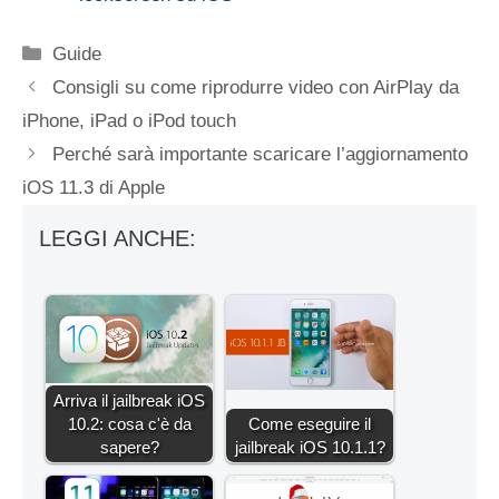
Categorie
Guide
Consigli su come riprodurre video con AirPlay da
iPhone, iPad o iPod touch
Perché sarà importante scaricare l’aggiornamento
iOS 11.3 di Apple
LEGGI ANCHE:
Arriva il jailbreak iOS
10.2: cosa c'è da
Come eseguire il
sapere?
jailbreak iOS 10.1.1?