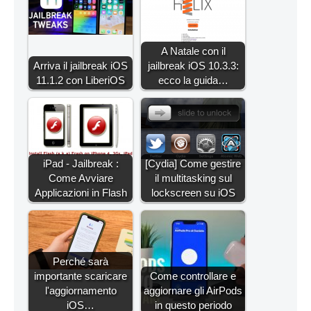
A Natale con il
Arriva il jailbreak iOS
jailbreak iOS 10.3.3:
11.1.2 con LiberiOS
ecco la guida…
iPad - Jailbreak :
[Cydia] Come gestire
Come Avviare
il multitasking sul
Applicazioni in Flash
lockscreen su iOS
Perché sarà
importante scaricare
Come controllare e
l'aggiornamento
aggiornare gli AirPods
iOS…
in questo periodo