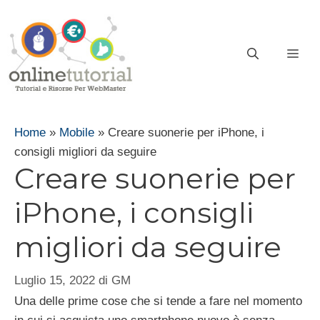
Vai
al
contenuto
ME
Home
»
Mobile
»
Creare suonerie per iPhone, i
consigli migliori da seguire
Creare suonerie per
iPhone, i consigli
migliori da seguire
Luglio 15, 2022
di
GM
Una delle prime cose che si tende a fare nel momento