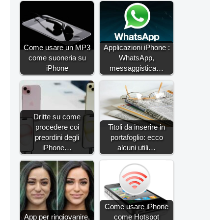
Come usare un MP3
Applicazioni iPhone :
come suoneria su
WhatsApp,
iPhone
messaggistica…
Dritte su come
procedere coi
Titoli da inserire in
preordini degli
portafoglio: ecco
iPhone…
alcuni utili…
Come usare iPhone
App per ringiovanire,
come Hotspot