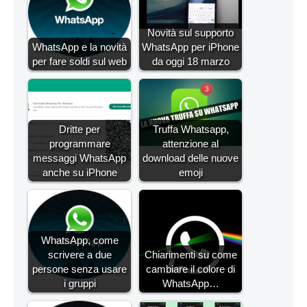
Novità sul supporto
WhatsApp e la novità
WhatsApp per iPhone
per fare soldi sul web
da oggi 18 marzo
Dritte per
Truffa Whatsapp,
programmare
attenzione al
messaggi WhatsApp
download delle nuove
anche su iPhone
emoji
WhatsApp, come
scrivere a due
Chiarimenti su come
persone senza usare
cambiare il colore di
i gruppi
WhatsApp…