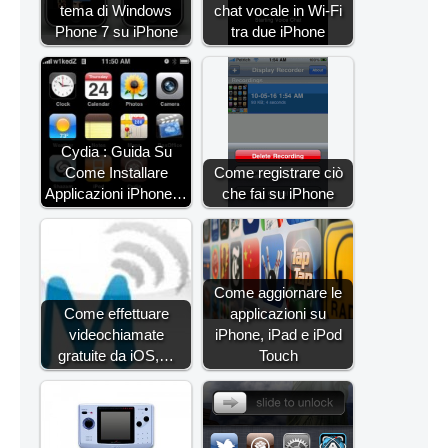
tema di Windows
chat vocale in Wi-Fi
Phone 7 su iPhone
tra due iPhone
Cydia : Guida Su
Come Installare
Come registrare ciò
Applicazioni iPhone…
che fai su iPhone
Come aggiornare le
Come effettuare
applicazioni su
videochiamate
iPhone, iPad e iPod
gratuite da iOS,…
Touch