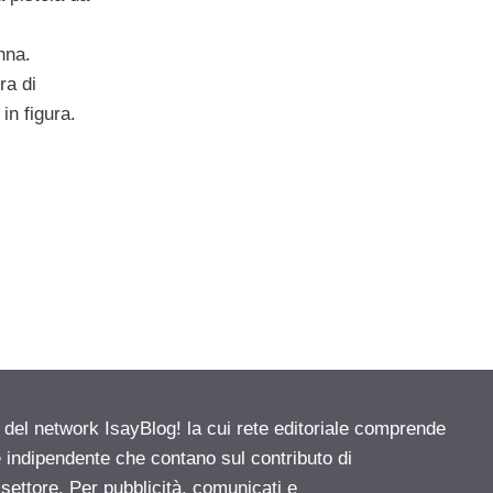
nna.
ra di
in figura.
e del network IsayBlog! la cui rete editoriale comprende
e indipendente che contano sul contributo di
 settore. Per pubblicità, comunicati e