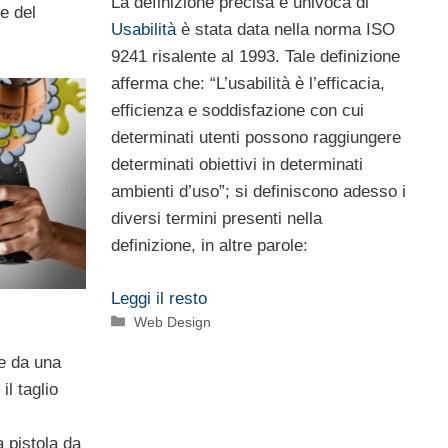
La definizione precisa e univoca di
le del
Usabilità
è stata data nella norma ISO
9241 risalente al 1993. Tale definizione
afferma che: “L’usabilità è l’efficacia,
efficienza e soddisfazione con cui
determinati utenti possono raggiungere
determinati obiettivi in determinati
ambienti d’uso”; si definiscono adesso i
diversi termini presenti nella
definizione, in altre parole:
Leggi il resto
Categorie
Web Design
e da una
il taglio
 pistola da