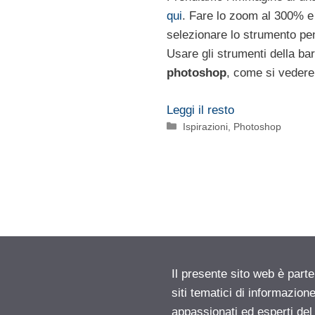
qui
. Fare lo zoom al 300% e
selezionare lo strumento pe
Usare gli strumenti della bar
photoshop
, come si vedere 
Leggi il resto
Categorie
Ispirazioni
,
Photoshop
Il presente sito web è part
siti tematici di informazion
appassionati ed esperti del