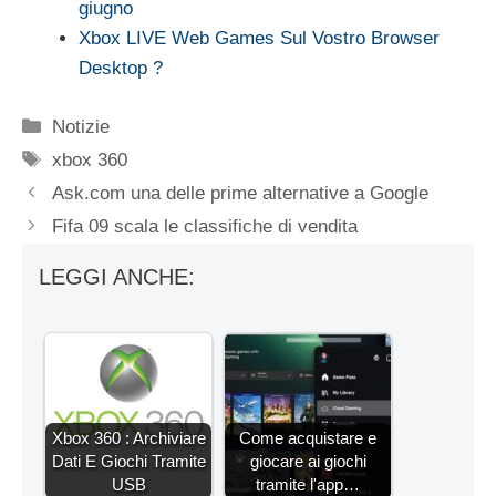
giugno
Xbox LIVE Web Games Sul Vostro Browser
Desktop ?
Categorie
Notizie
Tag
xbox 360
Ask.com una delle prime alternative a Google
Fifa 09 scala le classifiche di vendita
LEGGI ANCHE:
Xbox 360 : Archiviare
Come acquistare e
Dati E Giochi Tramite
giocare ai giochi
USB
tramite l'app…