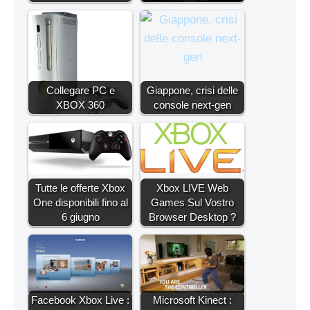
Collegare PC e
Giappone, crisi delle
XBOX 360
console next-gen
Tutte le offerte Xbox
Xbox LIVE Web
One disponibili fino al
Games Sul Vostro
6 giugno
Browser Desktop ?
Facebook Xbox Live :
Microsoft Kinect :