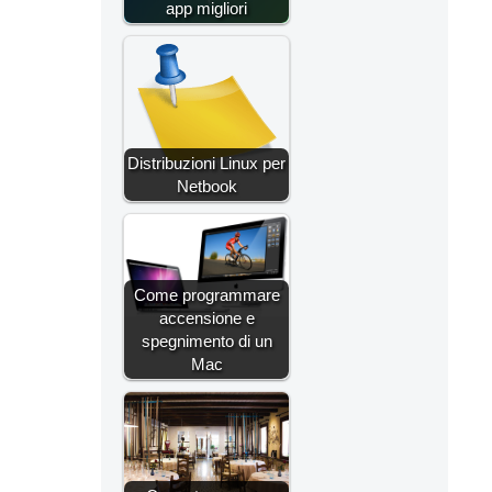
app migliori
Distribuzioni Linux per
Netbook
Come programmare
accensione e
spegnimento di un
Mac