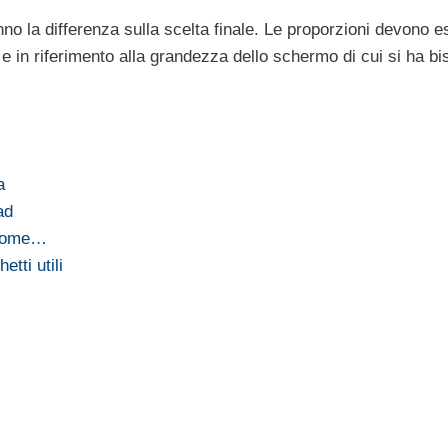
o la differenza sulla scelta finale. Le proporzioni devono e
e in riferimento alla grandezza dello schermo di cui si ha bi
a
ad
: come…
tti utili