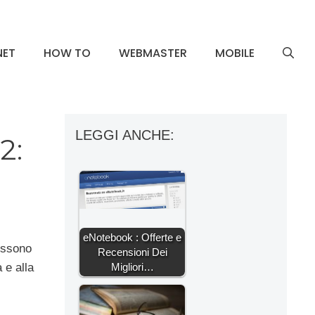
NET
HOW TO
WEBMASTER
MOBILE
LEGGI ANCHE:
2:
eNotebook : Offerte e
possono
Recensioni Dei
Migliori…
 e alla