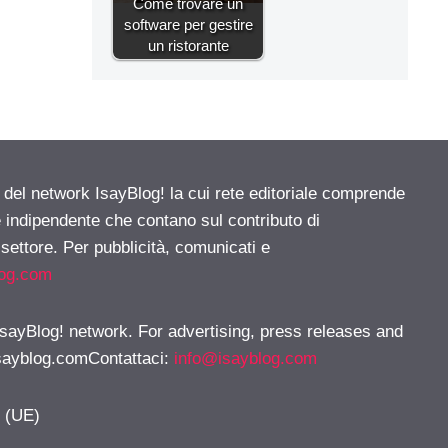
Come trovare un
software per gestire
un ristorante
e del network IsayBlog! la cui rete editoriale comprende
e indipendente che contano sul contributo di
 settore. Per pubblicità, comunicati e
log.com
 IsayBlog! network. For advertising, press releases and
sayblog.comContattaci
:
info@isayblog.com
y (UE)