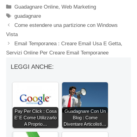
Categorie
Guadagnare Online
,
Web Marketing
Tag
guadagnare
Come estendere una partizione con Windows
Vista
Email Temporanea : Creare Email Usa E Getta,
Servizi Online Per Creare Email Temporanee
LEGGI ANCHE:
Pay Per Click : Cosa
Guadagnare Con Un
E’ E Come Utilizzarlo
Blog : Come
A Proprio…
Diventare Articolisti…