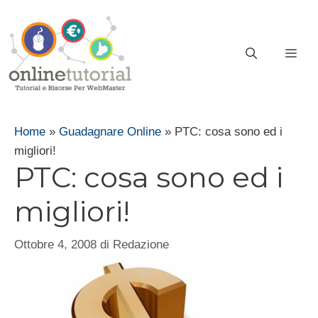
Vai
al
contenuto
ME
Home
»
Guadagnare Online
»
PTC: cosa sono ed i
migliori!
PTC: cosa sono ed i
migliori!
Ottobre 4, 2008
di
Redazione