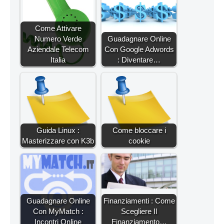
Come Attivare
Numero Verde
Guadagnare Online
Aziendale Telecom
Con Google Adwords
Italia
: Diventare…
Guida Linux :
Come bloccare i
Masterizzare con K3b
cookie
Guadagnare Online
Finanziamenti : Come
Con MyMatch :
Scegliere Il
Incontri Online
Finanziamento…