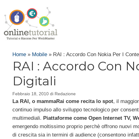
Vai
al
contenuto
Home
»
Mobile
»
RAI : Accordo Con Nokia Per I Conten
RAI : Accordo Con No
Digitali
Febbraio 18, 2010
di
Redazione
La RAI, o mammaRai come recita lo spot
, il maggio
continuo impulso allo sviluppo tecnologico per consentire 
multimediali.
Piattaforme come Open Internet TV, We
emergendo moltissimo proprio perchè offrono nuovi mo
di crescita sia in termini di audience (consentono infa