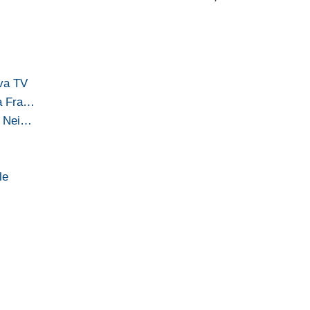
ova TV
za Fra…
e Nei…
le