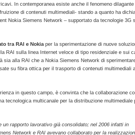
ricavi. In contemporanea esiste anche il fenomeno dilagante
fruizione di contenuti multimediali- stando a quanto ha dichi
pment Nokia Siemens Network – supportato da tecnologie 3G
ato tra RAI e Nokia
per la sperimentazione di nuove soluzio
a RAI sulla linea Internet veloce di tipo residenziale e sui ca
erà sia alla RAI che a Nokia Siemens Network di sperimentar
sate su fibra ottica per il trasporto di contenuti multimediali 
ienza in questo campo, è convinta che la collaborazione co
a tecnologica multicanale per la distribuzione multimediale 
un rapporto lavorativo già consolidato; nel 2006 infatti in
iemens Network e RAI avevano collaborato per la realizzazion