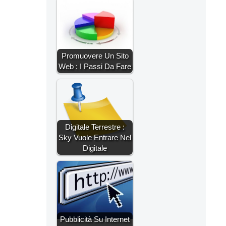
Promuovere Un Sito
Web : I Passi Da Fare
Digitale Terrestre :
Sky Vuole Entrare Nel
Digitale
Pubblicità Su Internet