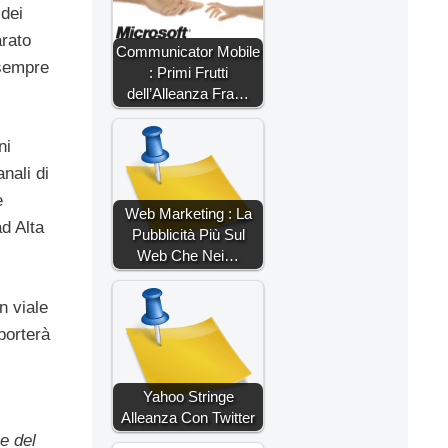
 dei
arato
Communicator Mobile
 sempre
: Primi Frutti
dell’Alleanza Fra…
ni
nali di
e
Web Marketing : La
ad Alta
Pubblicità Più Sul
Web Che Nei…
n viale
porterà
Yahoo Stringe
Alleanza Con Twitter
e del