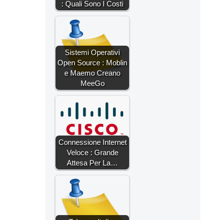
: Quali Sono I Costi
Sistemi Operativi
Open Source : Moblin
e Maemo Creano
MeeGo
Connessione Internet
Veloce : Grande
Attesa Per La…