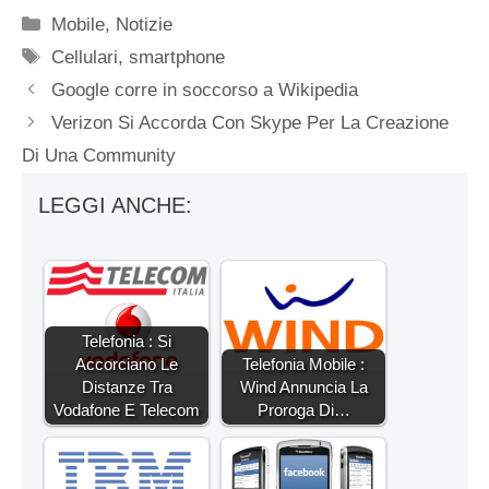
Categorie
Mobile
,
Notizie
Tag
Cellulari
,
smartphone
Google corre in soccorso a Wikipedia
Verizon Si Accorda Con Skype Per La Creazione
Di Una Community
LEGGI ANCHE:
Telefonia : Si
Accorciano Le
Telefonia Mobile :
Distanze Tra
Wind Annuncia La
Vodafone E Telecom
Proroga Di…