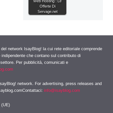
Web Hosting : Le
Offerte Di
Servage.net
e del network IsayBlog! la cui rete editoriale comprende
e indipendente che contano sul contributo di
 settore. Per pubblicità, comunicati e
log.com
 IsayBlog! network. For advertising, press releases and
sayblog.comContattaci
:
info@isayblog.com
y (UE)