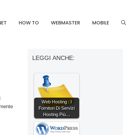
NET
HOW TO
WEBMASTER
MOBILE
LEGGI ANCHE:
l
Web Hosting : I
amente
Fornitori Di Servizi
Hosting Più…