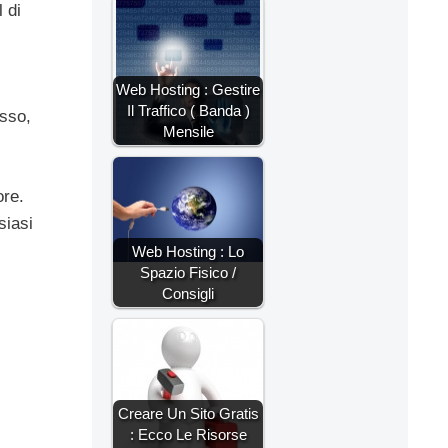
 di
Web Hosting : Gestire
Il Traffico ( Banda )
esso,
Mensile
ore.
siasi
Web Hosting : Lo
Spazio Fisico /
Consigli
Creare Un Sito Gratis
: Ecco Le Risorse