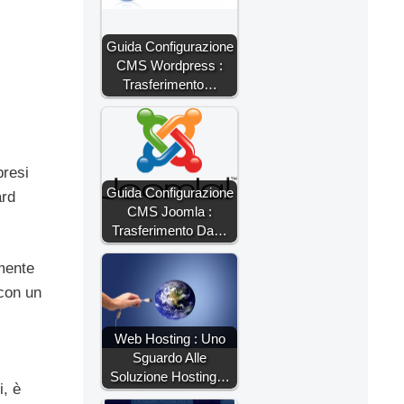
Guida Configurazione
CMS Wordpress :
Trasferimento…
presi
Guida Configurazione
ard
CMS Joomla :
Trasferimento Da…
emente
 con un
Web Hosting : Uno
Sguardo Alle
Soluzione Hosting…
i, è