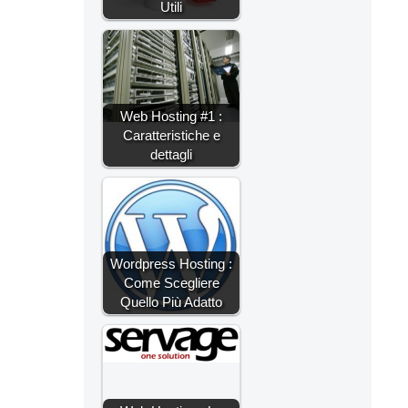
Utili
Web Hosting #1 :
Caratteristiche e
dettagli
Wordpress Hosting :
Come Scegliere
Quello Più Adatto