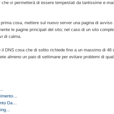
r che vi permetterà di essere tempestati da tantissime e-mail
prima cosa, mettere sul nuovo server una pagina di avviso
ente le pagine principali del sito; nel caso di un sito compl
i di calma.
il DNS cosa che di solito richiede fino a un massimo di 48 
ete almeno un paio di settimane per evitare problemi di qual
ù…
erimento…
ento Da…
ting…