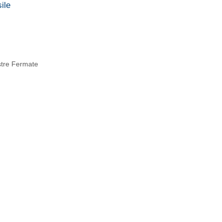
ile
stre Fermate