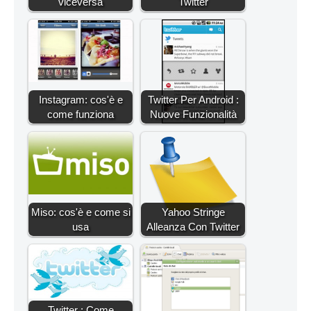
viceversa
Twitter
Instagram: cos'è e
Twitter Per Android :
come funziona
Nuove Funzionalità
Miso: cos'è e come si
Yahoo Stringe
usa
Alleanza Con Twitter
Twitter : Come