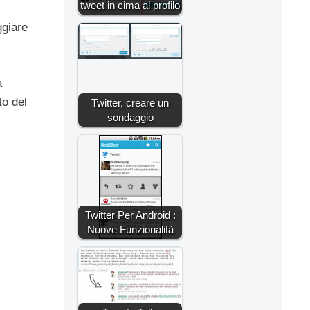
tweet in cima al profilo
ggiare
a
to del
Twitter, creare un
sondaggio
Twitter Per Android :
Nuove Funzionalità