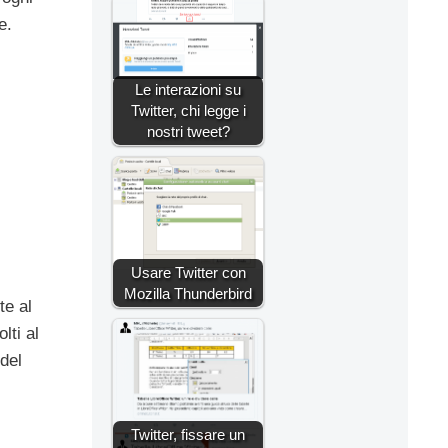
e.
Le interazioni su
Twitter, chi legge i
nostri tweet?
Usare Twitter con
Mozilla Thunderbird
te al
lti al
 del
Twitter, fissare un