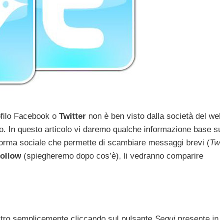
rofilo Facebook o
Twitter
non è ben visto dalla società del web
lo. In questo articolo vi daremo qualche informazione base s
taforma sociale che permette di scambiare messaggi brevi (
Tw
follow
(spiegheremo dopo cos’è), li vedranno comparire
altro semplicemente cliccando sul pulsante
Segui
presente in