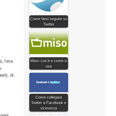
Come farsi seguire su
Twitter
Miso: cos'è e come si
, l’era
usa
u
eet
), di
Come collegare
Twitter a Facebook e
viceversa
 ogni