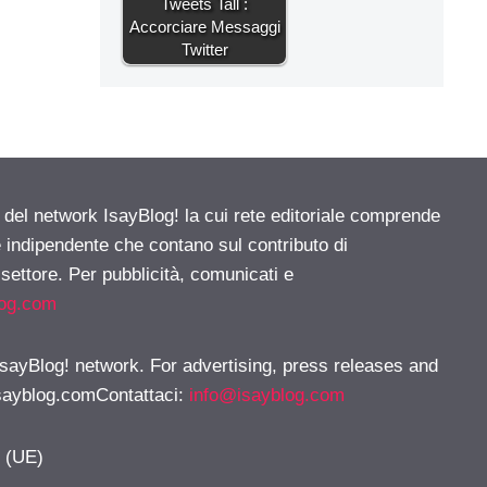
Tweets Tall :
Accorciare Messaggi
Twitter
e del network IsayBlog! la cui rete editoriale comprende
e indipendente che contano sul contributo di
 settore. Per pubblicità, comunicati e
log.com
 IsayBlog! network. For advertising, press releases and
sayblog.comContattaci
:
info@isayblog.com
y (UE)