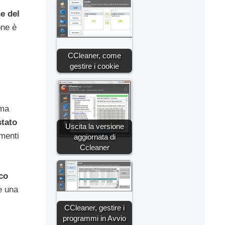
e del
one è
CCleaner, come
gestire i cookie
ema
stato
Uscita la versione
amenti
aggiornata di
Ccleaner
co
re una
CCleaner, gestire i
programmi in Avvio