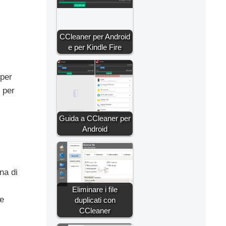
CCleaner per Android
e per Kindle Fire
 per
i per
Guida a CCleaner per
Android
na di
Eliminare i file
ne
duplicati con
CCleaner