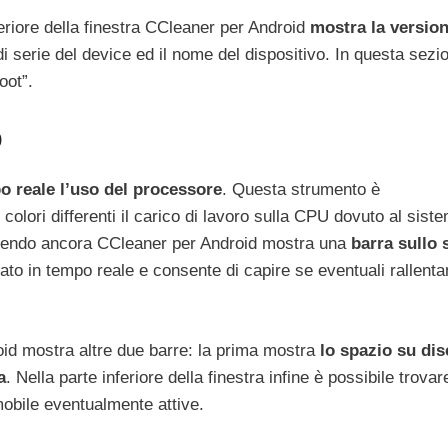
riore della finestra CCleaner per Android
mostra la version
di serie del device ed il nome del dispositivo. In questa sezi
oot”.
o
o reale l’uso del processore
. Questa strumento è
lori differenti il carico di lavoro sulla CPU dovuto al sist
cendendo ancora CCleaner per Android mostra una
barra sullo 
ato in tempo reale e consente di capire se eventuali rallent
d mostra altre due barre: la prima mostra
lo spazio su dis
a
. Nella parte inferiore della finestra infine è possibile trova
 mobile eventualmente attive.