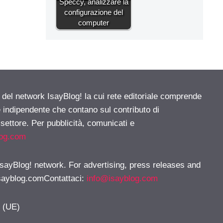
Speccy, analizzare la
configurazione del
computer
e del network IsayBlog! la cui rete editoriale comprende
e indipendente che contano sul contributo di
 settore. Per pubblicità, comunicati e
log.com
 IsayBlog! network. For advertising, press releases and
sayblog.comContattaci
:
info@isayblog.com
y (UE)