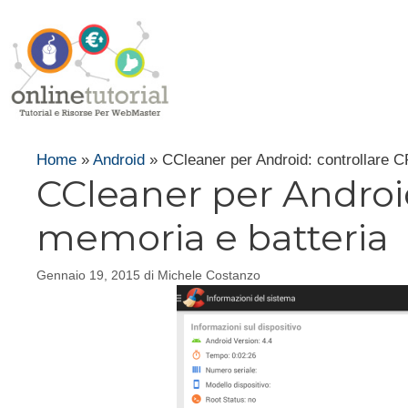
Vai
al
contenuto
Home
»
Android
»
CCleaner per Android: controllare C
CCleaner per Android
memoria e batteria
Gennaio 19, 2015
di
Michele Costanzo