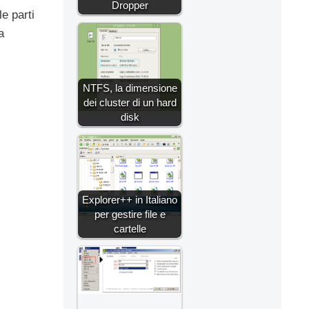
Dropper
le parti
a
NTFS, la dimensione
dei cluster di un hard
disk
Explorer++ in Italiano
per gestire file e
cartelle