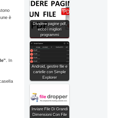
stono
mune è
Dividere pagine pdf,
ecco i migliori
programmi
le”
. In
Android, gestire file e
cartelle con Simple
Explorer
casella
Inviare File Di Grandi
Dimensioni Con File