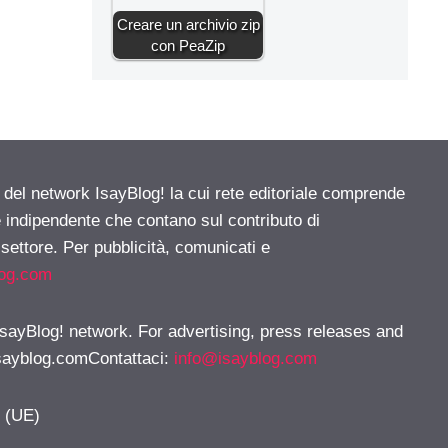
Creare un archivio zip
con PeaZip
e del network IsayBlog! la cui rete editoriale comprende
e indipendente che contano sul contributo di
 settore. Per pubblicità, comunicati e
log.com
 IsayBlog! network. For advertising, press releases and
sayblog.comContattaci
:
info@isayblog.com
y (UE)