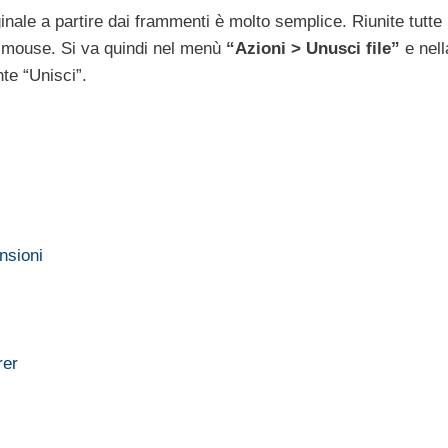
inale a partire dai frammenti è molto semplice. Riunite tutte 
l mouse. Si va quindi nel menù
“Azioni > Unusci file”
e nell
te “Unisci”.
nsioni
rer