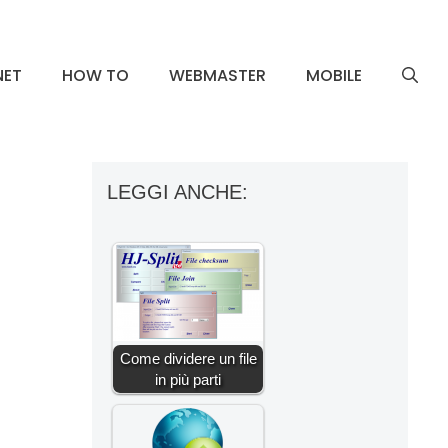
NET
HOW TO
WEBMASTER
MOBILE
LEGGI ANCHE:
Come dividere un file
in più parti