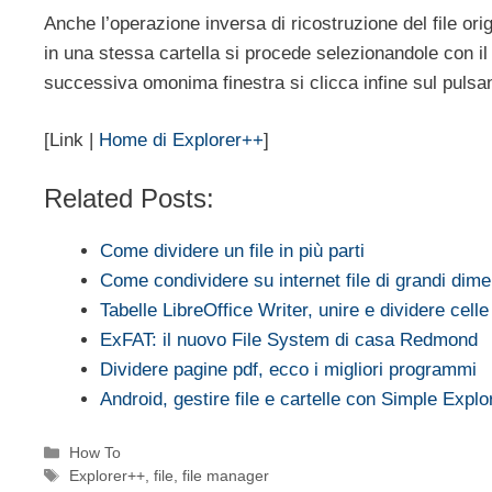
Anche l’operazione inversa di ricostruzione del file orig
in una stessa cartella si procede selezionandole con i
successiva omonima finestra si clicca infine sul pulsan
[Link |
Home di Explorer++
]
Related Posts:
Come dividere un file in più parti
Come condividere su internet file di grandi dime
Tabelle LibreOffice Writer, unire e dividere celle
ExFAT: il nuovo File System di casa Redmond
Dividere pagine pdf, ecco i migliori programmi
Android, gestire file e cartelle con Simple Explo
Categorie
How To
Tag
Explorer++
,
file
,
file manager