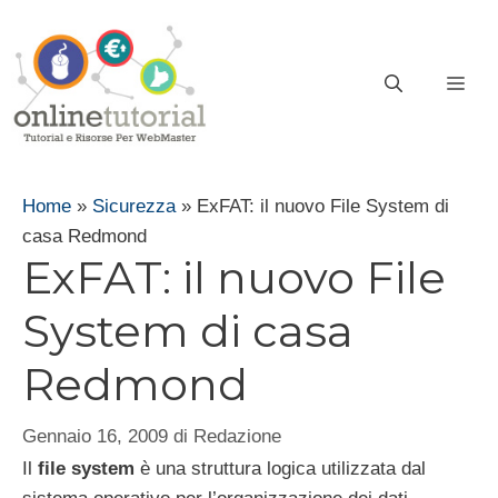
Vai
al
contenuto
ME
Home
»
Sicurezza
»
ExFAT: il nuovo File System di
casa Redmond
ExFAT: il nuovo File
System di casa
Redmond
Gennaio 16, 2009
di
Redazione
Il
file system
è una struttura logica utilizzata dal