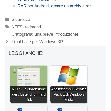
RAR per Android, creare un archivio rar
Categorie
Sicurezza
Tag
NTFS
,
redmond
Crittografia: una breve introduzione!
I tool base per Windows XP
LEGGI ANCHE:
NTFS, la dimensione
Analizziamo il Service
dei cluster di un hard
Pack 1 di Windows
disk
Vista