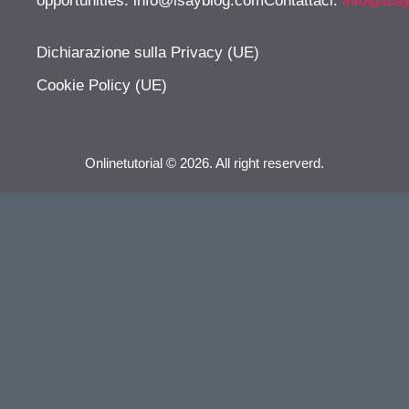
opportunities:
info@isayblog.comContattaci
:
info@isa
Dichiarazione sulla Privacy (UE)
Cookie Policy (UE)
Onlinetutorial © 2026. All right reserverd.