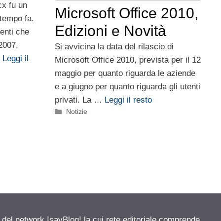
cx fu un
Microsoft Office 2010,
 tempo fa.
Edizioni e Novità
enti che
2007,
Si avvicina la data del rilascio di
…
Leggi il
Microsoft Office 2010, prevista per il 12
maggio per quanto riguarda le aziende
e a giugno per quanto riguarda gli utenti
privati. La …
Leggi il resto
Categorie
Notizie
e del network IsayBlog! la cui rete editoriale comprende