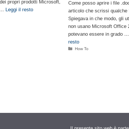
à dei propri prodotti Microsoft,
Come posso aprire i file .do
” …
Leggi il resto
articolo che scrissi qualche
Spiegava in che modo, gli ut
non usano Microsoft Office 
potevano essere in grado 
resto
Categorie
How To
Il presente sito web è part