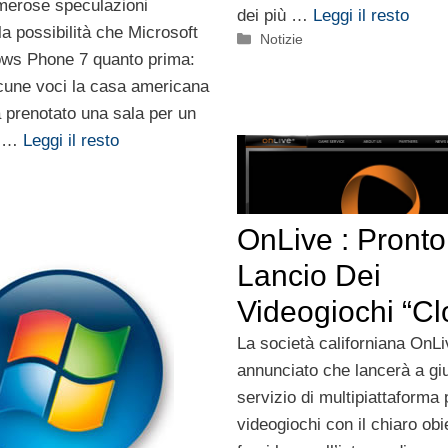
merose speculazioni
dei più …
Leggi il resto
la possibilità che Microsoft
Categorie
Notizie
ows Phone 7 quanto prima:
cune voci la casa americana
 prenotato una sala per un
e …
Leggi il resto
OnLive : Pronto 
Lancio Dei
Videogiochi “Cl
La società californiana OnLi
annunciato che lancerà a giu
servizio di multipiattaforma 
videogiochi con il chiaro obie