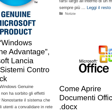
farsi largo all’interno di un 
sempre più …
Leggi il resto
Categorie
Notizie
“Windows
ne Advantage”,
oft Lancia
Sistemi Contro
ck
 “Windows Genuine
Come Aprire
non ha sorbito gli effetti
Documenti Offi
? Nonostante il sistema che
.docx
i utenti a convalidare in rete