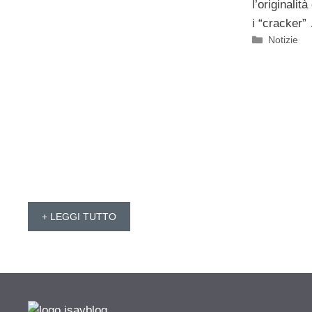
l’originalit
i “cracker
Categorie
Notizie
+ LEGGI TUTTO