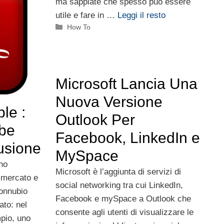
ma sappiate che spesso può essere
utile e fare in …
Leggi il resto
Categorie
How To
Microsoft Lancia Una
Nuova Versione
le :
Outlook Per
obe
Facebook, LinkedIn e
usione
MySpace
no
Microsoft è l’aggiunta di servizi di
 mercato e
social networking tra cui LinkedIn,
onnubio
Facebook e mySpace a Outlook che
to: nel
consente agli utenti di visualizzare le
pio, uno