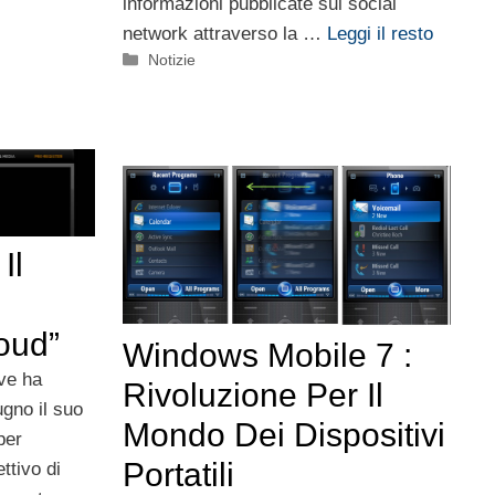
informazioni pubblicate sui social
network attraverso la …
Leggi il resto
Categorie
Notizie
Il
oud”
Windows Mobile 7 :
ve ha
Rivoluzione Per Il
gno il suo
Mondo Dei Dispositivi
per
Portatili
ttivo di