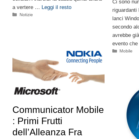
Ci sono nu
a vertere …
Leggi il resto
riguardanti 
Categorie
Notizie
lanci Wind
secondo al
avrebbe già
evento ch
Categorie
Mobile
Communicator Mobile
: Primi Frutti
dell’Alleanza Fra