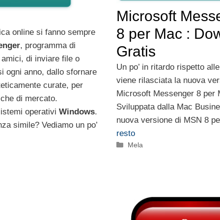
Microsoft Mess
8 per Mac : Do
ica online si fanno sempre
enger
, programma di
Gratis
amici, di inviare file o
Un po’ in ritardo rispetto alle
i ogni anno, dallo sfornare
viene rilasciata la nuova ver
eticamente curate, per
Microsoft Messenger 8 per
miche di mercato.
Sviluppata dalla Mac Busines
istemi operativi
Windows
.
nuova versione di MSN 8 p
nza simile? Vediamo un po’
resto
Categorie
Mela