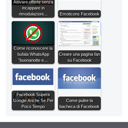
Attivare offerte senza
incappare in
rimodulazioni…
Emoticons Facebook
Come riconoscere la
bufala WhatsApp
Creare una pagina fan
"buonanotte e…
su Facebook
Facebook Supera
Google Anche Se Per
Come pulire la
Poco Tempo
bacheca di Facebook