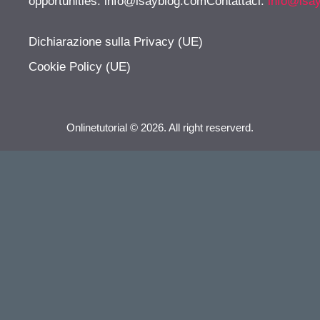
opportunities:
info@isayblog.comContattaci
:
info@isa
Dichiarazione sulla Privacy (UE)
Cookie Policy (UE)
Onlinetutorial © 2026. All right reserverd.