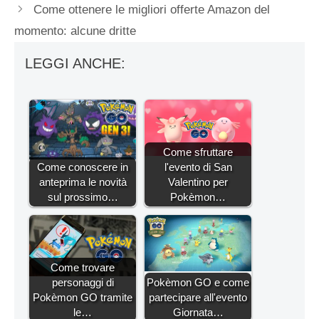
Come ottenere le migliori offerte Amazon del
momento: alcune dritte
LEGGI ANCHE:
Come sfruttare
Come conoscere in
l'evento di San
anteprima le novità
Valentino per
sul prossimo…
Pokèmon…
Come trovare
personaggi di
Pokèmon GO e come
Pokèmon GO tramite
partecipare all'evento
le…
Giornata…