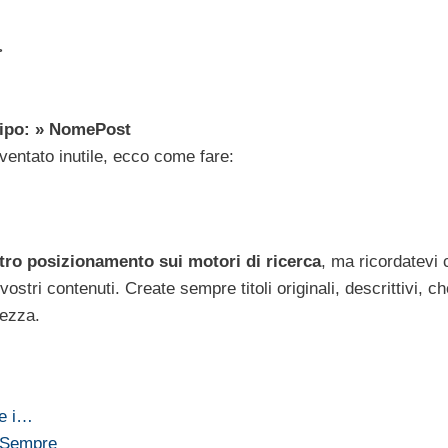
>
 tipo: » NomePost
ventato inutile, ecco come fare:
stro posizionamento sui motori di ricerca
, ma ricordatevi 
ostri contenuti. Create sempre titoli originali, descrittivi, ch
hezza.
 e i…
 Sempre