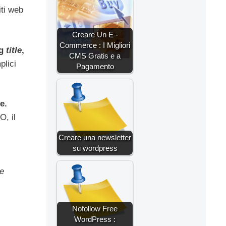
iti web
Creare Un E -
Commerce : I Migliori
ag
title
,
CMS Gratis e a
plici
Pagamento
e.
O, il
Creare una newsletter
su wordpress
le
Nofollow Free
WordPress :