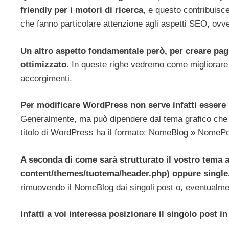
friendly per i motori di ricerca
, e questo contribuisc
che fanno particolare attenzione agli aspetti SEO, ovver
Un altro aspetto fondamentale però, per creare pagin
ottimizzato.
In queste righe vedremo come migliorare la
accorgimenti.
Per modificare WordPress non serve infatti essere
Generalmente, ma può dipendere dal tema grafico che avr
titolo di WordPress ha il formato: NomeBlog » NomePo
A seconda di come sarà strutturato il vostro tema ap
content/themes/tuotema/header.php) oppure single
rimuovendo il NomeBlog dai singoli post o, eventual
Infatti a voi interessa posizionare il singolo post i