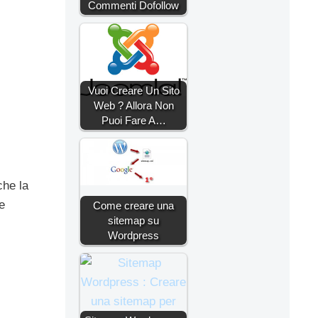
Commenti Dofollow
Vuoi Creare Un Sito
Web ? Allora Non
Puoi Fare A…
che la
e
Come creare una
sitemap su
Wordpress