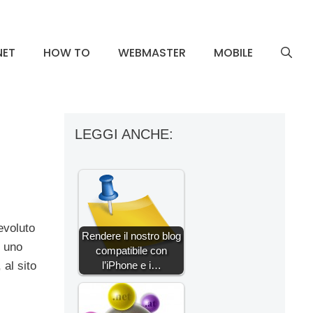
NET
HOW TO
WEBMASTER
MOBILE
LEGGI ANCHE:
evoluto
Rendere il nostro blog
, uno
compatibile con
l’iPhone e i…
 al sito