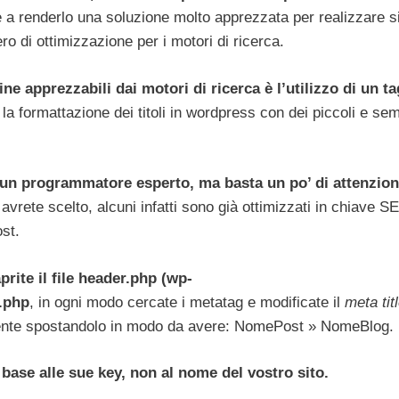
e a renderlo una soluzione molto apprezzata per realizzare s
o di ottimizzazione per i motori di ricerca.
e apprezzabili dai motori di ricerca è l’utilizzo di un t
 formattazione dei titoli in wordpress con dei piccoli e sem
 un programmatore esperto, ma basta un po’ di attenzion
ete scelto, alcuni infatti sono già ottimizzati in chiave SE
st.
rite il file header.php (wp-
.php
, in ogni modo cercate i metatag e modificate il
meta tit
mente spostandolo in modo da avere: NomePost » NomeBlog.
n base alle sue key, non al nome del vostro sito.