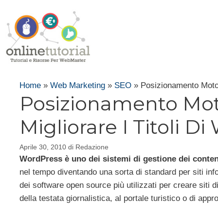
Vai
al
contenuto
Home
»
Web Marketing
»
SEO
»
Posizionamento Motor
Posizionamento Moto
Migliorare I Titoli D
Aprile 30, 2010
di
Redazione
WordPress è uno dei sistemi di gestione dei contenu
nel tempo diventando una sorta di standard per siti inf
dei software open source più utilizzati per creare siti di tu
della testata giornalistica, al portale turistico o di app