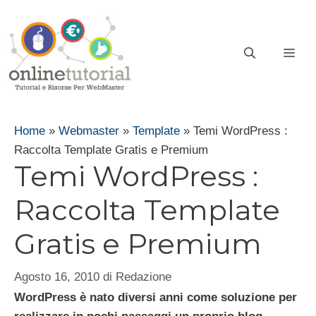
Vai
al
contenuto
ME
Home
»
Webmaster
»
Template
»
Temi WordPress :
Raccolta Template Gratis e Premium
Temi WordPress :
Raccolta Template
Gratis e Premium
Agosto 16, 2010
di
Redazione
WordPress è nato diversi anni come soluzione per