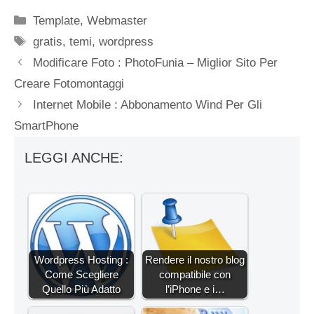
Categorie
Template
,
Webmaster
Tag
gratis
,
temi
,
wordpress
Modificare Foto : PhotoFunia – Miglior Sito Per
Creare Fotomontaggi
Internet Mobile : Abbonamento Wind Per Gli
SmartPhone
LEGGI ANCHE:
Wordpress Hosting :
Rendere il nostro blog
Come Scegliere
compatibile con
Quello Più Adatto
l’iPhone e i…