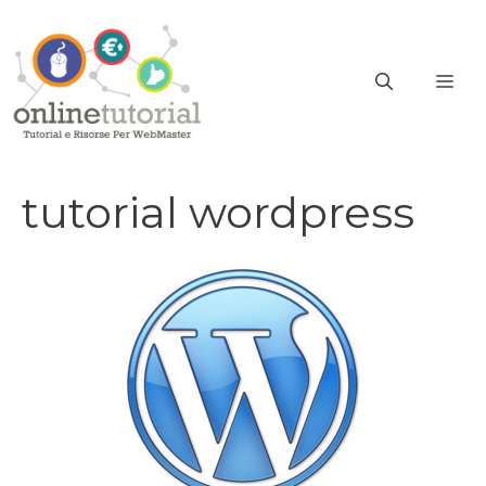
Vai
al
contenuto
ME
tutorial wordpress