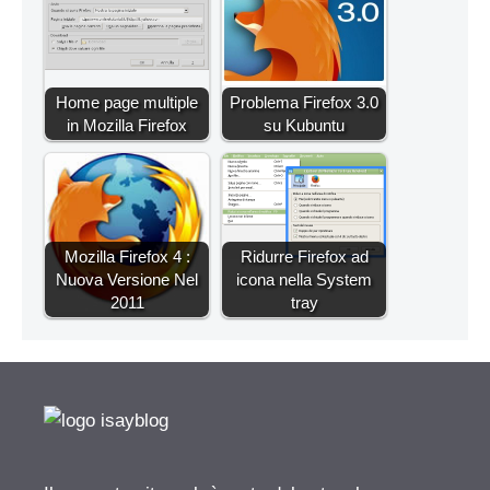
Home page multiple
Problema Firefox 3.0
in Mozilla Firefox
su Kubuntu
Mozilla Firefox 4 :
Ridurre Firefox ad
Nuova Versione Nel
icona nella System
2011
tray