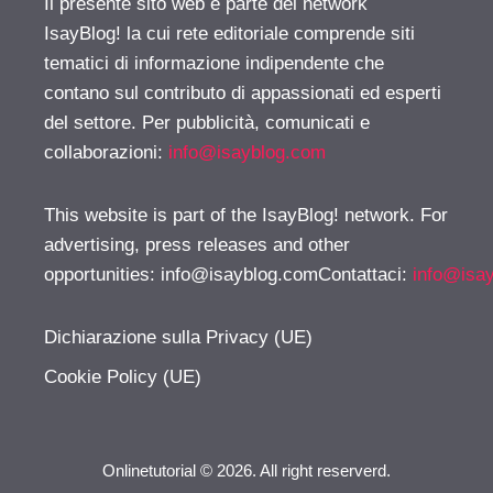
Il presente sito web è parte del network
IsayBlog! la cui rete editoriale comprende siti
tematici di informazione indipendente che
contano sul contributo di appassionati ed esperti
del settore. Per pubblicità, comunicati e
collaborazioni:
info@isayblog.com
This website is part of the IsayBlog! network. For
advertising, press releases and other
opportunities:
info@isayblog.comContattaci
:
info@isa
Dichiarazione sulla Privacy (UE)
Cookie Policy (UE)
Onlinetutorial © 2026. All right reserverd.