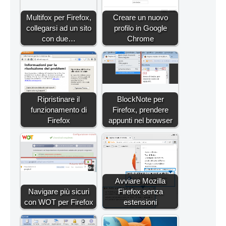
Multifox per Firefox,
Creare un nuovo
collegarsi ad un sito
profilo in Google
con due…
Chrome
Ripristinare il
BlockNote per
funzionamento di
Firefox, prendere
Firefox
appunti nel browser
Avviare Mozilla
Navigare più sicuri
Firefox senza
con WOT per Firefox
estensioni