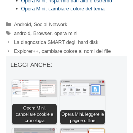
Opera Mini, risparmio dati alto o estremo
Opera Mini, cambiare colore del tema
Categorie
Android
,
Social Network
Tag
android
,
Browser
,
opera mini
La diagnostica SMART degli hard disk
Explorer++, cambiare colore ai nomi dei file
LEGGI ANCHE:
Opera Mini,
cancellare cookie e
Opera Mini, leggere le
cronologia
pagine offline