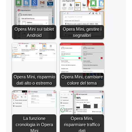
Opera Mini sui tablet
Opera Mini, gestire i
Android
segnalibri
Opera Mini, risparmio
Opera Mini, cambiare
dati alto o estremo
colore del tema
La funzione
Opera Mini,
cronologia in Opera
risparmiare traffico
Mini
dati