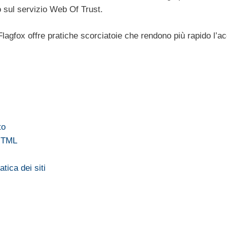
to sul servizio Web Of Trust.
 Flagfox offre pratiche scorciatoie che rendono più rapido l’
to
 HTML
tica dei siti