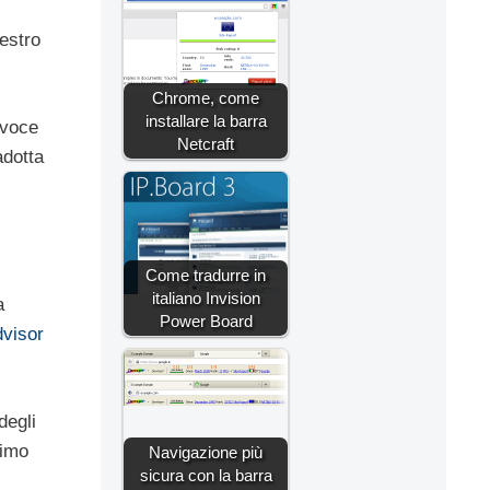
destro
Chrome, come
installare la barra
 voce
Netcraft
adotta
Come tradurre in
italiano Invision
a
Power Board
dvisor
degli
nimo
Navigazione più
sicura con la barra