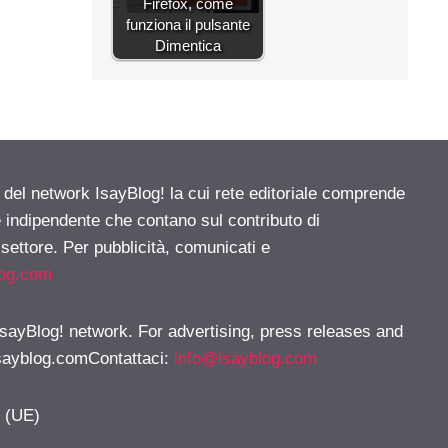
Firefox, come
funziona il pulsante
Dimentica
e del network IsayBlog! la cui rete editoriale comprende
e indipendente che contano sul contributo di
 settore. Per pubblicità, comunicati e
log.com
 IsayBlog! network. For advertising, press releases and
sayblog.comContattaci
:
info@isayblog.com
y (UE)