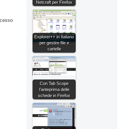
Netcraft per Firefox
accesso
Explorer++ in Italiano
per gestire file e
cartelle
Con Tab Scope
l'anteprima delle
schede in Firefox