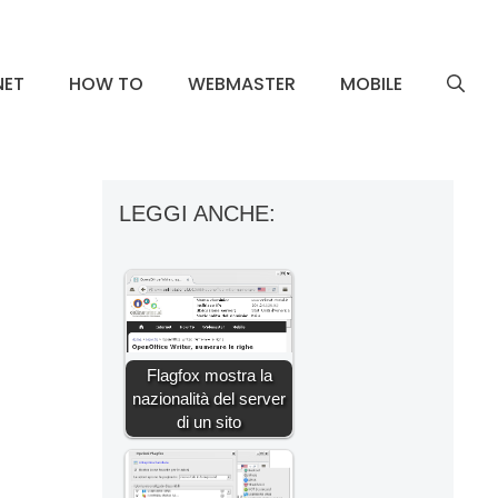
NET
HOW TO
WEBMASTER
MOBILE
LEGGI ANCHE:
Flagfox mostra la
nazionalità del server
di un sito