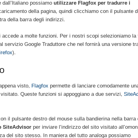
e dall’Italiano possiamo
utilizzare Flagfox per tradurre i
 caricamento della pagina, quindi clicchiamo con il pulsante 
a della barra degli indirizzi.
 accede a molte funzioni. Per i nostri scopi selezioniamo la
al servizio Google Traduttore che nel fornirà una versione tr
irefox
).
to
appena visto,
Flagfox
permette di lanciare comodamente un
o visitato. Queste funzioni si appoggiano a due servizi,
SiteA
on il pulsante destro del mouse sulla bandierina nella barra 
 SiteAdvisor
per inviare l’indirizzo del sito visitato all’omo
ezza del sito stesso. In maniera del tutto analoga possiamo