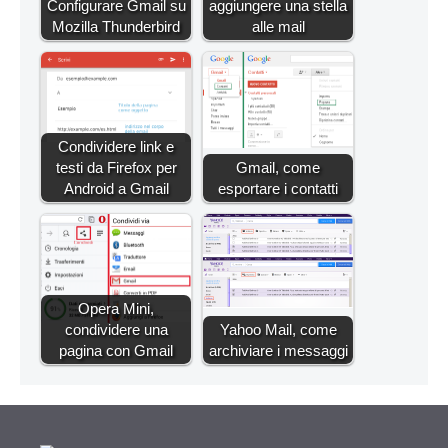
Configurare Gmail su
aggiungere una stella
Mozilla Thunderbird
alle mail
Condividere link e
testi da Firefox per
Gmail, come
Android a Gmail
esportare i contatti
Opera Mini,
condividere una
Yahoo Mail, come
pagina con Gmail
archiviare i messaggi