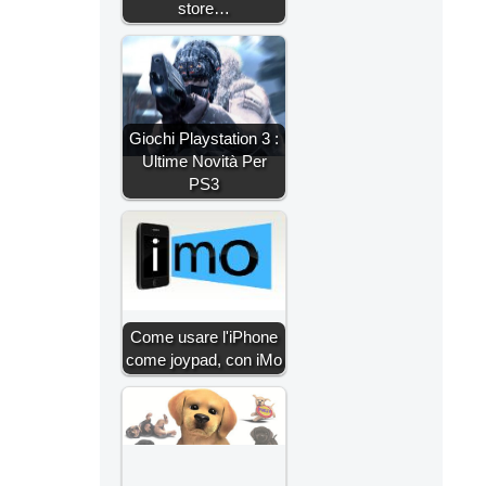
store…
Giochi Playstation 3 :
Ultime Novità Per
PS3
Come usare l'iPhone
come joypad, con iMo