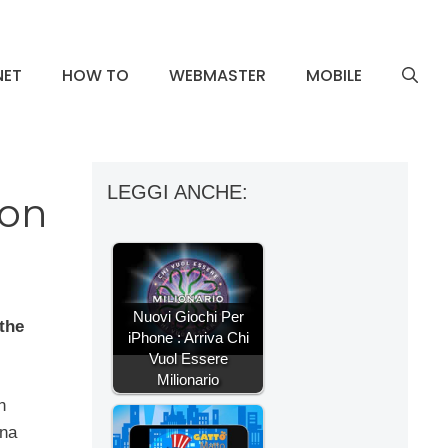
NET
HOW TO
WEBMASTER
MOBILE
LEGGI ANCHE:
ion
Nuovi Giochi Per
the
iPhone : Arriva Chi
Vuol Essere
Milionario
n
una