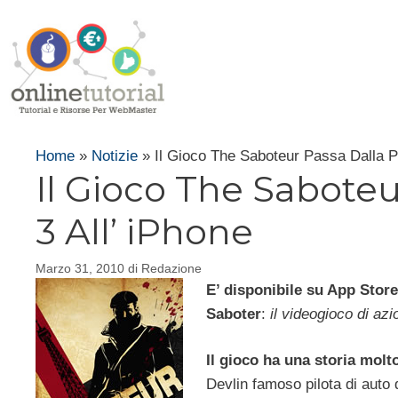
Vai
al
contenuto
Home
»
Notizie
»
Il Gioco The Saboteur Passa Dalla Pl
Il Gioco The Saboteu
3 All’ iPhone
Marzo 31, 2010
di
Redazione
E’ disponibile su App Store
Saboter
:
il videogioco di azi
Il gioco ha una storia molt
Devlin famoso pilota di auto