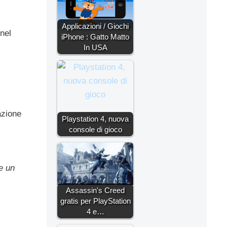
Applicazioni / Giochi
nel
iPhone : Gatto Matto
In USA
azione
Playstation 4, nuova
console di gioco
e un
Assassin's Creed
gratis per PlayStation
4 e…