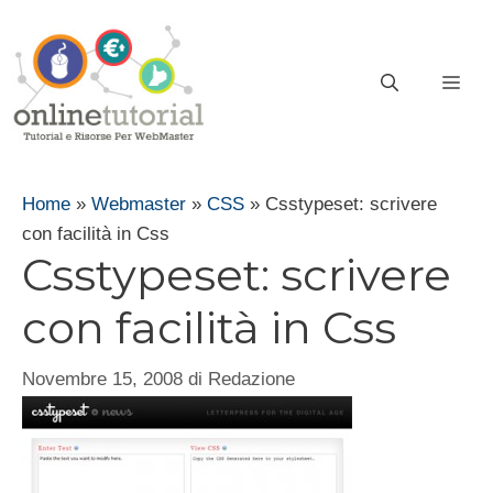
Vai
al
contenuto
ME
Home
»
Webmaster
»
CSS
»
Csstypeset: scrivere
con facilità in Css
Csstypeset: scrivere
con facilità in Css
Novembre 15, 2008
di
Redazione