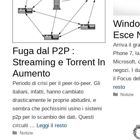
Windo
Esce N
Arriva il 
Fuga dal P2P :
Phone 7, la
Streaming e Torrent In
Microsoft, 
negozi. I d
Aumento
il Focus d
Periodo di crisi per il peer-to-peer. Gli
resto
italiani, infatti, hanno cambiato
Categorie
Notizie
drasticamente le proprie abitudini, e
sembra che pochissimi usino i sistemi
p2p per lo scambio dei dati. Questi
circuiti …
Leggi il resto
Categorie
Notizie