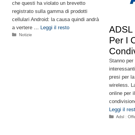
che questi ha violato un brevetto
registrato sulla gamma di prodotti
cellulari Android: la causa quindi andrà
ADSL 
a vertere …
Leggi il resto
Categorie
Notizie
Per I 
Condiv
Stanno per 
interessant
presi per l
wireless. 
online per i
condivision
Leggi il res
Categorie
Adsl : Off