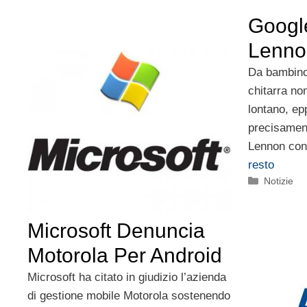
Googl
Lenno
Da bambino 
chitarra no
lontano, ep
precisamen
Lennon con
resto
Categorie
Notizie
Microsoft Denuncia
Motorola Per Android
Microsoft ha citato in giudizio l’azienda
di gestione mobile Motorola sostenendo