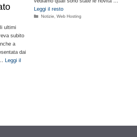
vediamo quali sono state le novità …
ato
Leggi il resto
Categorie
Notizie
,
Web Hosting
i ultimi
veva subito
anche a
esentata dai
e …
Leggi il