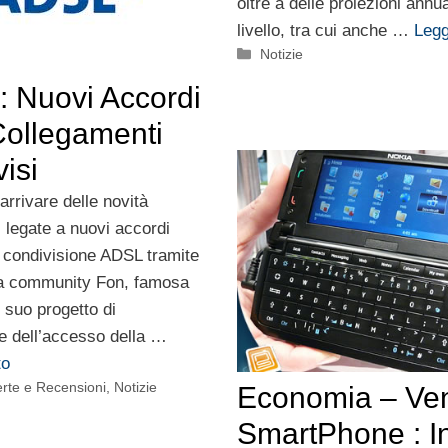
oltre a delle proiezioni annual
livello, tra cui anche …
Leggi
Categorie
Notizie
: Nuovi Accordi
Collegamenti
isi
arrivare delle novità
i legate a nuovi accordi
a condivisione ADSL tramite
La community Fon, famosa
l suo progetto di
e dell’accesso della …
to
erte e Recensioni
,
Notizie
Economia – Ven
SmartPhone : I