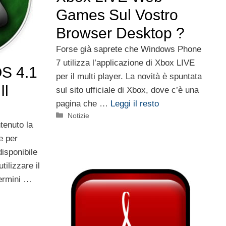
Games Sul Vostro
Browser Desktop ?
Forse già saprete che Windows Phone
7 utilizza l’applicazione di Xbox LIVE
S 4.1
per il multi player. La novità è spuntata
Il
sul sito ufficiale di Xbox, dove c’è una
pagina che …
Leggi il resto
Categorie
Notizie
tenuto la
e per
isponibile
tilizzare il
ermini …