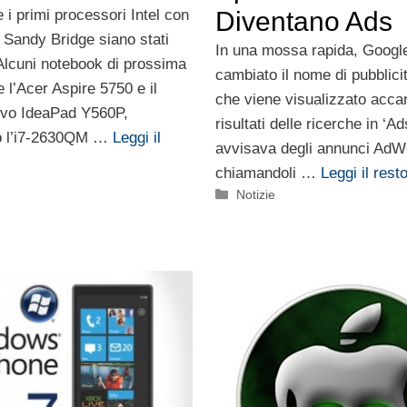
i primi processori Intel con
Diventano Ads
a Sandy Bridge siano stati
In una mossa rapida, Googl
 Alcuni notebook di prossima
cambiato il nome di pubblicit
 l’Acer Aspire 5750 e il
che viene visualizzato accan
vo IdeaPad Y560P,
risultati delle ricerche in ‘Ad
o l’i7-2630QM …
Leggi il
avvisava degli annunci AdW
chiamandoli …
Leggi il rest
Categorie
Notizie