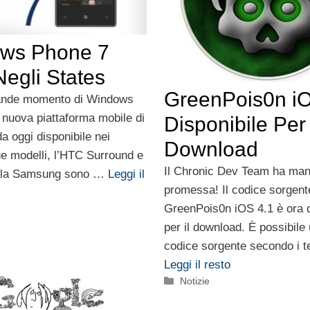
ws Phone 7
egli States
GreenPois0n iO
grande momento di Windows
 nuova piattaforma mobile di
Disponibile Per 
da oggi disponibile nei
Download
ue modelli, l’HTC Surround e
Il Chronic Dev Team ha man
ella Samsung sono …
Leggi il
promessa! Il codice sorgent
GreenPois0n iOS 4.1 è ora d
per il download. È possibile u
codice sorgente secondo i t
Leggi il resto
Categorie
Notizie