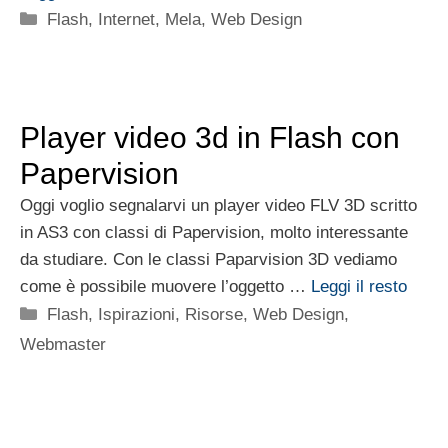
Categorie
Flash
,
Internet
,
Mela
,
Web Design
Player video 3d in Flash con
Papervision
Oggi voglio segnalarvi un player video FLV 3D scritto
in AS3 con classi di Papervision, molto interessante
da studiare. Con le classi Paparvision 3D vediamo
come è possibile muovere l’oggetto …
Leggi il resto
Categorie
Flash
,
Ispirazioni
,
Risorse
,
Web Design
,
Webmaster