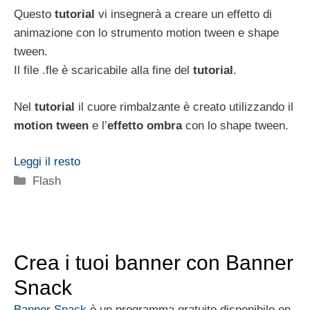
Questo
tutorial
vi insegnerà a creare un effetto di
animazione con lo strumento motion tween e shape
tween.
Il file .fle è scaricabile alla fine del
tutorial
.
Nel
tutorial
il cuore rimbalzante è creato utilizzando il
motion tween
e l’
effetto ombra
con lo shape tween.
Leggi il resto
Categorie
Flash
Crea i tuoi banner con Banner
Snack
Banner Snack
è un programma gratuito disponibile on