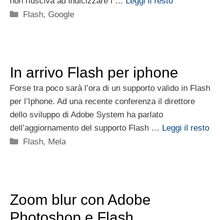
non riusciva ad indicizzare i …
Leggi il resto
Categorie
Flash
,
Google
In arrivo Flash per iphone
Forse tra poco sarà l’ora di un supporto valido in Flash
per l’Iphone. Ad una recente conferenza il direttore
dello sviluppo di Adobe System ha parlato
dell’aggiornamento del supporto Flash …
Leggi il resto
Categorie
Flash
,
Mela
Zoom blur con Adobe
Photoshop e Flash