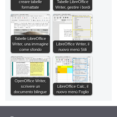
creare tabelle
Tabelle LibreOffice
formattate
Writer, gestire i bordi
Tabelle LibreOffice
Writer, una immagine
LibreOffice Writer, il
come sfondo
nuovo menù Stili
OpenOffice Writer,
scrivere un
LibreOffice Calc, il
documento bilingue
nuovo menù Foglio